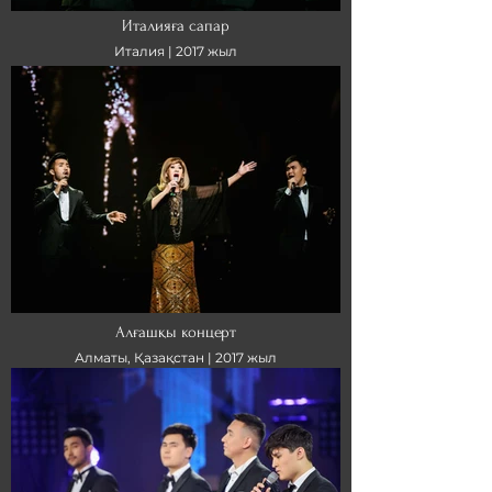
Италияға сапар
Италия |
2017 жыл
Алғашқы концерт
Алматы, Қазақстан |
2017 жыл