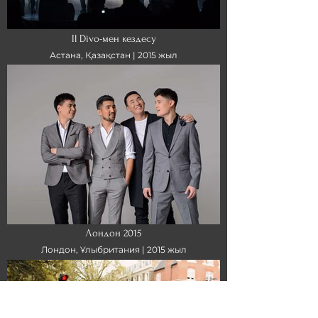
Il Divo-мен кездесу
Астана, Қазақстан |
2015 жыл
Лондон 2015
Лондон, Ұлыбритания |
2015 жыл